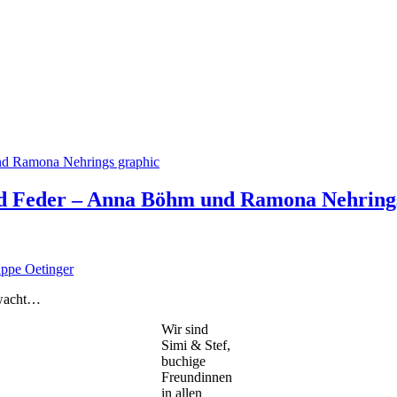
und Feder – Anna Böhm und Ramona Nehring
uppe Oetinger
 wacht…
Wir sind
Simi & Stef,
buchige
Freundinnen
in allen