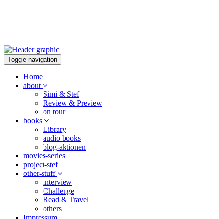
Toggle navigation
Home
about
Simi & Stef
Review & Preview
on tour
books
Library
audio books
blog-aktionen
movies-series
project-stef
other-stuff
interview
Challenge
Read & Travel
others
Impressum