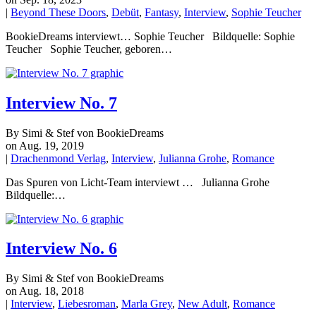
|
Beyond These Doors
,
Debüt
,
Fantasy
,
Interview
,
Sophie Teucher
BookieDreams interviewt… Sophie Teucher Bildquelle: Sophie
Teucher Sophie Teucher, geboren…
Interview No. 7
By Simi & Stef von BookieDreams
on Aug. 19, 2019
|
Drachenmond Verlag
,
Interview
,
Julianna Grohe
,
Romance
Das Spuren von Licht-Team interviewt … Julianna Grohe
Bildquelle:…
Interview No. 6
By Simi & Stef von BookieDreams
on Aug. 18, 2018
|
Interview
,
Liebesroman
,
Marla Grey
,
New Adult
,
Romance