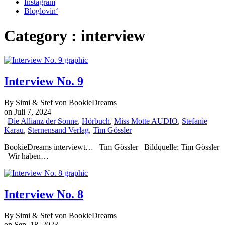
Instagram
Bloglovin‘
Category : interview
Interview No. 9
By Simi & Stef von BookieDreams
on Juli 7, 2024
|
Die Allianz der Sonne
,
Hörbuch
,
Miss Motte AUDIO
,
Stefanie
Karau
,
Sternensand Verlag
,
Tim Gössler
BookieDreams interviewt… Tim Gössler Bildquelle: Tim Gössler
Wir haben…
Interview No. 8
By Simi & Stef von BookieDreams
on Sep. 18, 2023