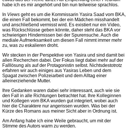
habe ich es mir angehört und bin nun teilweise sprachlos.
In
Views
geht es um die Kommissarin Yasira Saad vom BKA,
die einen Fall bekommt, bei der ein Mädchen misshandelt
und anschließend vermisst wird. Es existiert nur ein Video,
was Rückschlüsse geben könnte, daher steht das BKA vor
schwierigen Hindernissen bei der Spurensuche. Auch die
mediale Aufmerksamkeit um diesen Fall nimmt immer mehr
zu, was zu eskalieren droht.
Wir stecken in der Perspektive von Yasira und sind damit bei
allen Recherchen dabei. Der Fokus liegt dabei mehr auf der
Falllösung als auf der Protagonistin selbst. Nichtsdestotrotz
erfahren wir auch einiges aus Yasiras Leben und dem
Spagat zwischen Polizeiarbeit und dem Alltag einer
alleinerziehende Mutter.
Ihre Gedanken waren dabei sehr interessant, auch wie sie
den Fall in alle Richtungen betrachtet hat. Ihre Kolleginnen
und Kollegen vom BKA wurden gut integriert, wobei auch
hier die Charaktere nur angerissen wurden. Was bei der
Kürze des Romans aus meiner Sicht aber in Ordnung ist.
Am Anfang habe ich eine Weile gebraucht, um mit der
Stimme des Autors warm zu werden.