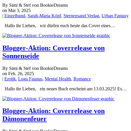
By Simi & Stef von BookieDreams
on Mai 3, 2025
|
Einzelband
,
Sarah-Maria Köpf
,
Sternensand Verlag
,
Urban Fantasy
Hallo ihr Lieben, wir dürfen euch heute das Cover eines…
Blogger-Aktion: Coverrelease von
Sonnenseide
By Simi & Stef von BookieDreams
on Feb. 26, 2025
|
Erotik
,
Luga Faunus
,
Mental Health
,
Romance
Hallo ihr Lieben, ein neues Buch erscheint am 13.03.2025! Es…
Blogger-Aktion: Coverrelease von
Dämonenfeuer