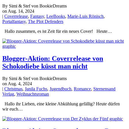
By Simi & Stef von BookieDreams
on Aug. 14, 2024
|
Coverrelease
,
Fantasy
,
LeeBooks
,
Marie-Luis Rönisch
,
Portalfantasy
,
The Plot Defenders
Hallo zusammen, es ist Zeit für ein neues Cover! Heute…
Blogger-Aktion: Coverrelease von
Schokodiebe küsst man nicht
By Simi & Stef von BookieDreams
on Aug. 4, 2024
|
Christmas
,
Janila Fuchs
,
Jugendbuch
,
Romance
,
Sternensand
Verlag
,
Weihnachtsroman
Hallo ihr Lieben, eine kleine Abkühlung gefällig? Heute dürfen
wir euch…