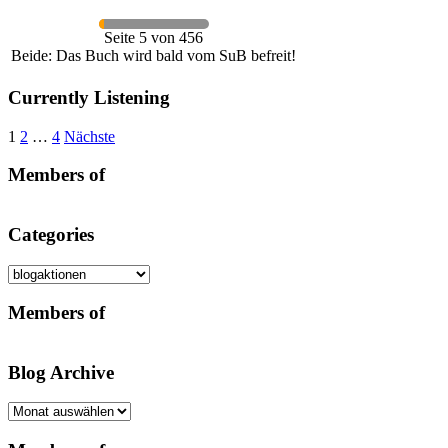
Seite 5 von 456
Beide: Das Buch wird bald vom SuB befreit!
Currently Listening
Seitennummerierung
1
2
…
4
Nächste
der
Members of
Beiträge
Categories
Categories
Members of
Blog Archive
Blog
Archive