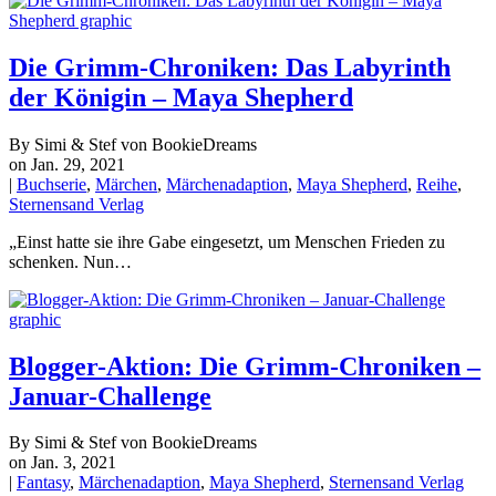
Die Grimm-Chroniken: Das Labyrinth
der Königin – Maya Shepherd
By Simi & Stef von BookieDreams
on Jan. 29, 2021
|
Buchserie
,
Märchen
,
Märchenadaption
,
Maya Shepherd
,
Reihe
,
Sternensand Verlag
„Einst hatte sie ihre Gabe eingesetzt, um Menschen Frieden zu
schenken. Nun…
Blogger-Aktion: Die Grimm-Chroniken –
Januar-Challenge
By Simi & Stef von BookieDreams
on Jan. 3, 2021
|
Fantasy
,
Märchenadaption
,
Maya Shepherd
,
Sternensand Verlag