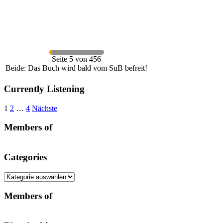
Seite 5 von 456
Beide: Das Buch wird bald vom SuB befreit!
Currently Listening
Seitennummerierung
1
2
…
4
Nächste
der
Members of
Beiträge
Categories
Categories
Members of