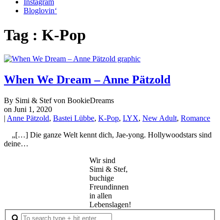
Instagram
Bloglovin‘
Tag : K-Pop
When We Dream – Anne Pätzold
By Simi & Stef von BookieDreams
on Juni 1, 2020
|
Anne Pätzold
,
Bastei Lübbe
,
K-Pop
,
LYX
,
New Adult
,
Romance
„[…] Die ganze Welt kennt dich, Jae-yong. Hollywoodstars sind
deine…
Wir sind
Simi & Stef,
buchige
Freundinnen
in allen
Lebenslagen!