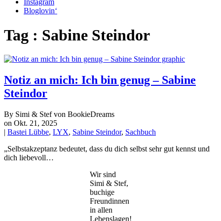
Instagram
Bloglovin‘
Tag : Sabine Steindor
Notiz an mich: Ich bin genug – Sabine
Steindor
By Simi & Stef von BookieDreams
on Okt. 21, 2025
|
Bastei Lübbe
,
LYX
,
Sabine Steindor
,
Sachbuch
„Selbstakzeptanz bedeutet, dass du dich selbst sehr gut kennst und
dich liebevoll…
Wir sind
Simi & Stef,
buchige
Freundinnen
in allen
Lebenslagen!