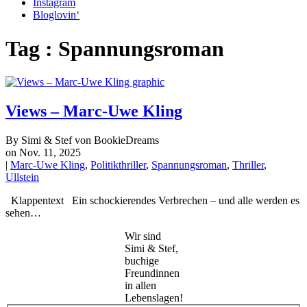
Instagram
Bloglovin‘
Tag : Spannungsroman
Views – Marc-Uwe Kling
By Simi & Stef von BookieDreams
on Nov. 11, 2025
|
Marc-Uwe Kling
,
Politikthriller
,
Spannungsroman
,
Thriller
,
Ullstein
Klappentext Ein schockierendes Verbrechen – und alle werden es
sehen…
Wir sind
Simi & Stef,
buchige
Freundinnen
in allen
Lebenslagen!