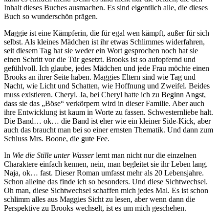
Inhalt dieses Buches ausmachen. Es sind eigentlich alle, die dieses
Buch so wunderschön prägen.
Maggie ist eine Kämpferin, die für egal wen kämpft, außer für sich
selbst. Als kleines Mädchen ist ihr etwas Schlimmes widerfahren,
seit diesem Tag hat sie weder ein Wort gesprochen noch hat sie
einen Schritt vor die Tür gesetzt. Brooks ist so aufopfernd und
gefühlvoll. Ich glaube, jedes Mädchen und jede Frau möchte einen
Brooks an ihrer Seite haben. Maggies Eltern sind wie Tag und
Nacht, wie Licht und Schatten, wie Hoffnung und Zweifel. Beides
muss existieren. Cheryl. Ja, bei Cheryl hatte ich zu Beginn Angst,
dass sie das „Böse“ verkörpern wird in dieser Familie. Aber auch
ihre Entwicklung ist kaum in Worte zu fassen. Schwesternliebe halt.
Die Band… ok… die Band ist eher wie ein kleiner Side-Kick, aber
auch das braucht man bei so einer ernsten Thematik. Und dann zum
Schluss Mrs. Boone, die gute Fee.
In
Wie die Stille unter Wasser
lernt man nicht nur die einzelnen
Charaktere einfach kennen, nein, man begleitet sie ihr Leben lang.
Naja, ok… fast. Dieser Roman umfasst mehr als 20 Lebensjahre.
Schon alleine das finde ich so besonders. Und diese Sichtwechsel.
Oh man, diese Sichtwechsel schaffen mich jedes Mal. Es ist schon
schlimm alles aus Maggies Sicht zu lesen, aber wenn dann die
Perspektive zu Brooks wechselt, ist es um mich geschehen.