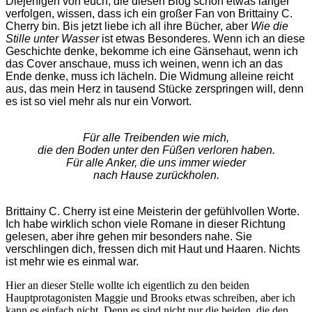
Diejenigen von euch, die diesen Blog schon etwas länger
verfolgen, wissen, dass ich ein großer Fan von Brittainy C.
Cherry bin. Bis jetzt liebe ich all ihre Bücher, aber
Wie die
Stille unter Wasser
ist etwas Besonderes. Wenn ich an diese
Geschichte denke, bekomme ich eine Gänsehaut, wenn ich
das Cover anschaue, muss ich weinen, wenn ich an das
Ende denke, muss ich lächeln. Die Widmung alleine reicht
aus, das mein Herz in tausend Stücke zerspringen will, denn
es ist so viel mehr als nur ein Vorwort.
Für alle Treibenden wie mich,
die den Boden unter den Füßen verloren haben.
Für alle Anker, die uns immer wieder
nach Hause zurückholen.
Brittainy C. Cherry ist eine Meisterin der gefühlvollen Worte.
Ich habe wirklich schon viele Romane in dieser Richtung
gelesen, aber ihre gehen mir besonders nahe. Sie
verschlingen dich, fressen dich mit Haut und Haaren. Nichts
ist mehr wie es einmal war.
Hier an dieser Stelle wollte ich eigentlich zu den beiden
Hauptprotagonisten Maggie und Brooks etwas schreiben, aber ich
kann es einfach nicht. Denn es sind nicht nur die beiden, die den