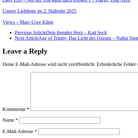
Unsere Lieblinge im 2. Halbjahr 2025
Views – Marc-Uwe Kling
Previous Article
Dein fremdes Herz – Kati Seck
Next Article
Age of Trinity: Das Licht des Ozeans – Nalini Sin
Leave a Reply
Deine E-Mail-Adresse wird nicht veröffentlicht.
Erforderliche Felder 
Kommentar
*
Name
*
E-Mail-Adresse
*