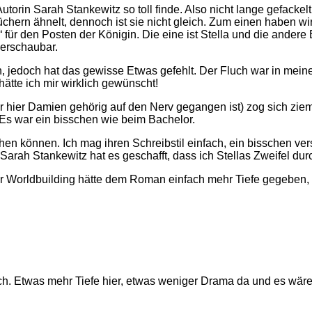
Autorin Sarah Stankewitz so toll finde. Also nicht lange gefacke
üchern ähnelt, dennoch ist sie nicht gleich. Zum einen haben wi
für den Posten der Königin. Die eine ist Stella und die andere
berschaubar.
n, jedoch hat das gewisse Etwas gefehlt. Der Fluch war in mein
hätte ich mir wirklich gewünscht!
hier Damien gehörig auf den Nerv gegangen ist) zog sich ziemlic
 Es war ein bisschen wie beim Bachelor.
en können. Ich mag ihren Schreibstil einfach, ein bisschen ver
arah Stankewitz hat es geschafft, dass ich Stellas Zweifel durch
 Worldbuilding hätte dem Roman einfach mehr Tiefe gegeben, de
h. Etwas mehr Tiefe hier, etwas weniger Drama da und es wäre