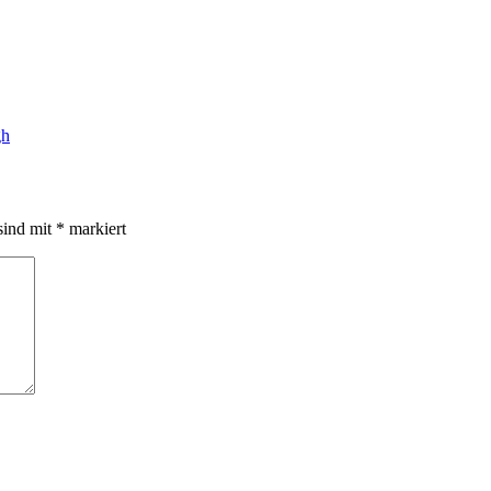
gh
sind mit
*
markiert