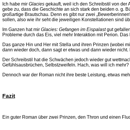
Ich habe mir
Glacies
gekauft, weil ich den Schreibstil von der 
gebe zu, dass die Geschichte an sich stark den beiden o. g. B
großartige Brautschau. Denn es gibt nur zwei „Bewerberinnen“ 
sollen, also wie ihr seht die jeweiligen Konstellationen sind ü
Im Ganzen hat mir
Glacies: Gefangen im Eispalast
gut gefalle
Probleme durch das Eis, viel mehr Interaktion mit Perion. Das 
Das ganze Hin und Her mit Stella und ihren Prinzen (wobei mir 
dann wieder doch, dann sagt er
etwas und dann wieder nicht.
Der Schreibstil hat die Schwächen jedoch wieder gut wettmach
Gefühlsausbrüchen, Selbstzweifeln. Hach, was will ich mehr? S
Dennoch war der Roman nicht ihre beste Leistung, etwas mehr
Fazit
Ein guter Roman über zwei Prinzen, den Thron und einen Fluc