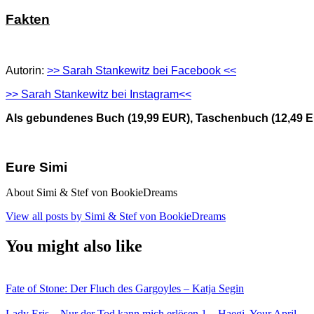
Fakten
Autorin:
>> Sarah Stankewitz bei Facebook <<
>> Sarah Stankewitz bei Instagram<<
Als gebundenes Buch (19,99 EUR), Taschenbuch (12,49 EU
Eure Simi
About Simi & Stef von BookieDreams
View all posts by Simi & Stef von BookieDreams
You might also like
Fate of Stone: Der Fluch des Gargoyles – Katja Segin
Lady Eris – Nur der Tod kann mich erlösen 1 – Haegi, Your April