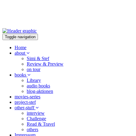
Toggle navigation
Home
about
Simi & Stef
Review & Preview
on tour
books
Library
audio books
blog-aktionen
movies-series
project-stef
other-stuff
interview
Challenge
Read & Travel
others
Impressum