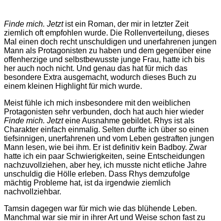
Finde mich. Jetzt
ist ein Roman, der mir in letzter Zeit
ziemlich oft empfohlen wurde. Die Rollenverteilung, dieses
Mal einen doch recht unschuldigen und unerfahrenen jungen
Mann als Protagonisten zu haben und dem gegenüber eine
offenherzige und selbstbewusste junge Frau, hatte ich bis
her auch noch nicht. Und genau das hat für mich das
besondere Extra ausgemacht, wodurch dieses Buch zu
einem kleinen Highlight für mich wurde.
Meist fühle ich mich insbesondere mit den weiblichen
Protagonisten sehr verbunden, doch hat auch hier wieder
Finde mich. Jetzt
eine Ausnahme gebildet. Rhys ist als
Charakter einfach einmalig. Selten durfte ich über so einen
tiefsinnigen, unerfahrenen und vom Leben gestraften jungen
Mann lesen, wie bei ihm. Er ist definitiv kein Badboy. Zwar
hatte ich ein paar Schwierigkeiten, seine Entscheidungen
nachzuvollziehen, aber hey, ich musste nicht etliche Jahre
unschuldig die Hölle erleben. Dass Rhys demzufolge
mächtig Probleme hat, ist da irgendwie ziemlich
nachvollziehbar.
Tamsin dagegen war für mich wie das blühende Leben.
Manchmal war sie mir in ihrer Art und Weise schon fast zu