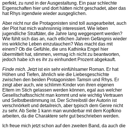
perfekt, zu rund in der Ausgestaltung. Ein paar schlechte
Eigenschaften hier und dort hätten nicht geschadet, aber das
hat Rhys irgendwie wieder ausgeglichen.
Aber nicht nur die Protagonisten sind toll ausgearbeitet, auch
der Plot hat mich wahnsinnig interessiert. Wie leben
jugendliche Straftäter, die Jahre lang weggesperrt werden?
Wie fühlt sich das an, nach etlichen Jahren Gefängnis wieder
ins wirkliche Leben einzutauchen? Was macht das mit
einem? Ob die Gefühle, die uns Kathinka Engel hier
übermittelt hat, stimmen, vermag ich nicht zu beantworten,
jedoch habe ich es ihr zu einhundert Prozent abgekauft.
Finde mich. Jetzt
ist ein sehr einfühlsamer Roman. Er hat
Höhen und Tiefen, ähnlich wie die Liebesgeschichte
zwischen den beiden Protagonisten Tamsin und Rhys. Er
zeigt aber auch, wie schlimm Kinder von ihren eigenen
Eltern im Stich gelassen werden können, egal aus welcher
Gesellschaftsschicht man kommt und wie wichtig Vertrauen
und Selbstbestimmung ist. Der Schreibstil der Autorin ist
verschnörkelt und detailreich, aber typisch dem Genre nicht
zu sehr. Ab Seite 1 kann man wunderbar mit dem Kopfkino
arbeiten, da die Charaktere sehr gut beschrieben werden.
Ich freue mich jetzt schon auf den zweiten Band, da auch die