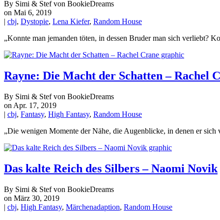
By Simi & Stef von BookieDreams
on Mai 6, 2019
|
cbj
,
Dystopie
,
Lena Kiefer
,
Random House
„Konnte man jemanden töten, in dessen Bruder man sich verliebt? 
Rayne: Die Macht der Schatten – Rachel 
By Simi & Stef von BookieDreams
on Apr. 17, 2019
|
cbj
,
Fantasy
,
High Fantasy
,
Random House
„Die wenigen Momente der Nähe, die Augenblicke, in denen er sich 
Das kalte Reich des Silbers – Naomi Novik
By Simi & Stef von BookieDreams
on März 30, 2019
|
cbj
,
High Fantasy
,
Märchenadaption
,
Random House