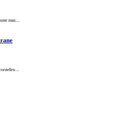
Konnte man…
Crane
vorstellen…