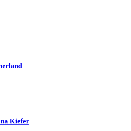
therland
ena Kiefer