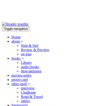
Toggle navigation
Home
about
Simi & Stef
Review & Preview
on tour
books
Library
audio books
blog-aktionen
movies-series
project-stef
other-stuff
interview
Challenge
Read & Travel
others
Impressum