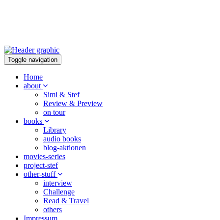
Toggle navigation
Home
about
Simi & Stef
Review & Preview
on tour
books
Library
audio books
blog-aktionen
movies-series
project-stef
other-stuff
interview
Challenge
Read & Travel
others
Impressum