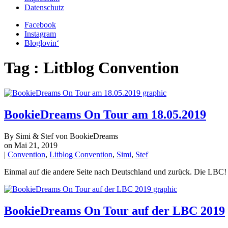
Datenschutz
Facebook
Instagram
Bloglovin‘
Tag : Litblog Convention
BookieDreams On Tour am 18.05.2019
By Simi & Stef von BookieDreams
on Mai 21, 2019
|
Convention
,
Litblog Convention
,
Simi
,
Stef
Einmal auf die andere Seite nach Deutschland und zurück. Die LB
BookieDreams On Tour auf der LBC 2019