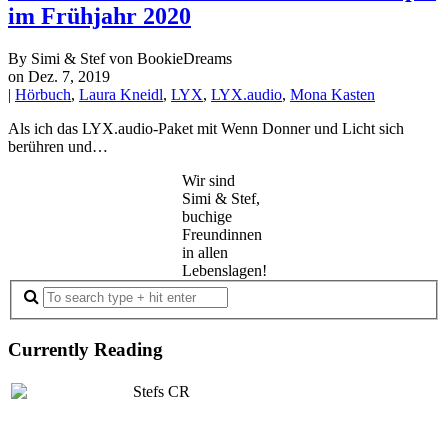
im Frühjahr 2020
By Simi & Stef von BookieDreams
on Dez. 7, 2019
|
Hörbuch
,
Laura Kneidl
,
LYX
,
LYX.audio
,
Mona Kasten
Als ich das LYX.audio-Paket mit Wenn Donner und Licht sich
berühren und…
Wir sind
Simi & Stef,
buchige
Freundinnen
in allen
Lebenslagen!
Currently Reading