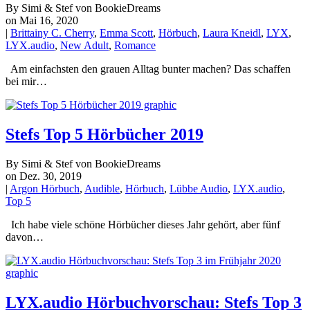
By Simi & Stef von BookieDreams
on Mai 16, 2020
|
Brittainy C. Cherry
,
Emma Scott
,
Hörbuch
,
Laura Kneidl
,
LYX
,
LYX.audio
,
New Adult
,
Romance
Am einfachsten den grauen Alltag bunter machen? Das schaffen
bei mir…
Stefs Top 5 Hörbücher 2019
By Simi & Stef von BookieDreams
on Dez. 30, 2019
|
Argon Hörbuch
,
Audible
,
Hörbuch
,
Lübbe Audio
,
LYX.audio
,
Top 5
Ich habe viele schöne Hörbücher dieses Jahr gehört, aber fünf
davon…
LYX.audio Hörbuchvorschau: Stefs Top 3