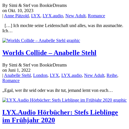
By Simi & Stef von BookieDreams
on Okt. 10, 2023
|
Anne Pätzold
,
LYX
,
LYX.audio
,
New Adult
,
Romance
[…] Ich mochte seine Leidenschaft und alles, was ihn ausmachte.
Ich…
Worlds Collide – Anabelle Stehl
By Simi & Stef von BookieDreams
on Juni 1, 2022
|
Anabelle Stehl
,
London
,
LYX
,
LYX.audio
,
New Adult
,
Reihe
,
Romance
„Egal, wer ihr seid oder was ihr tut, jemand lernt von euch…
LYX.Audio Hörbücher: Stefs Lieblinge
im Frühjahr 2020