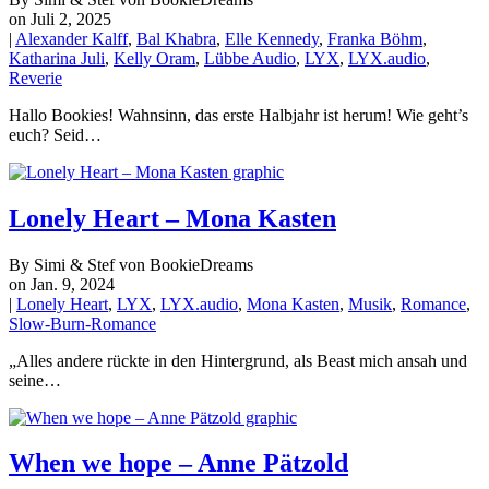
on Juli 2, 2025
|
Alexander Kalff
,
Bal Khabra
,
Elle Kennedy
,
Franka Böhm
,
Katharina Juli
,
Kelly Oram
,
Lübbe Audio
,
LYX
,
LYX.audio
,
Reverie
Hallo Bookies! Wahnsinn, das erste Halbjahr ist herum! Wie geht’s
euch? Seid…
Lonely Heart – Mona Kasten
By Simi & Stef von BookieDreams
on Jan. 9, 2024
|
Lonely Heart
,
LYX
,
LYX.audio
,
Mona Kasten
,
Musik
,
Romance
,
Slow-Burn-Romance
„Alles andere rückte in den Hintergrund, als Beast mich ansah und
seine…
When we hope – Anne Pätzold