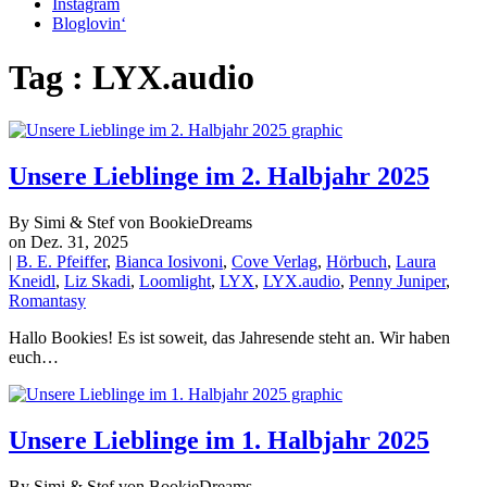
Instagram
Bloglovin‘
Tag : LYX.audio
Unsere Lieblinge im 2. Halbjahr 2025
By Simi & Stef von BookieDreams
on Dez. 31, 2025
|
B. E. Pfeiffer
,
Bianca Iosivoni
,
Cove Verlag
,
Hörbuch
,
Laura
Kneidl
,
Liz Skadi
,
Loomlight
,
LYX
,
LYX.audio
,
Penny Juniper
,
Romantasy
Hallo Bookies! Es ist soweit, das Jahresende steht an. Wir haben
euch…
Unsere Lieblinge im 1. Halbjahr 2025
By Simi & Stef von BookieDreams