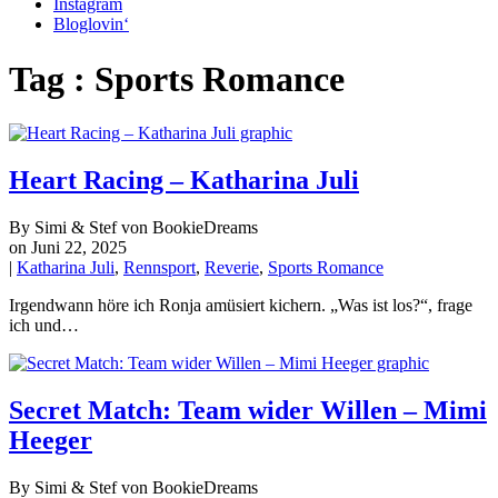
Instagram
Bloglovin‘
Tag : Sports Romance
Heart Racing – Katharina Juli
By Simi & Stef von BookieDreams
on Juni 22, 2025
|
Katharina Juli
,
Rennsport
,
Reverie
,
Sports Romance
Irgendwann höre ich Ronja amüsiert kichern. „Was ist los?“, frage
ich und…
Secret Match: Team wider Willen – Mimi
Heeger
By Simi & Stef von BookieDreams