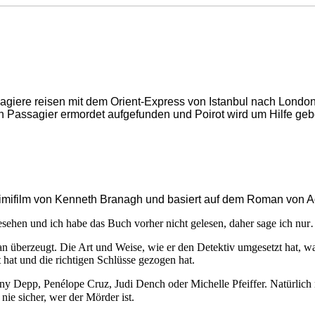
sagiere reisen mit dem Orient-Express von Istanbul nach Londo
in Passagier ermordet aufgefunden und Poirot wird um Hilfe gebet
rimifilm von Kenneth Branagh und basiert auf dem Roman von Aga
sehen und ich habe das Buch vorher nicht gelesen, daher sage ich nur…
 überzeugt. Die Art und Weise, wie er den Detektiv umgesetzt hat, war
t hat und die richtigen Schlüsse gezogen hat.
y Depp, Penélope Cruz, Judi Dench oder Michelle Pfeiffer. Natürlich n
 nie sicher, wer der Mörder ist.