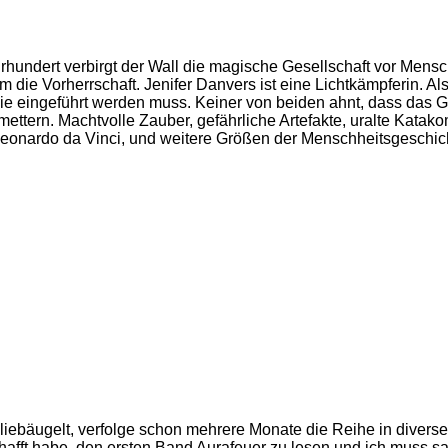
ahrhundert verbirgt der Wall die magische Gesellschaft vor Men
die Vorherrschaft. Jenifer Danvers ist eine Lichtkämpferin. Als
gie eingeführt werden muss. Keiner von beiden ahnt, dass das G
ettern. Machtvolle Zauber, gefährliche Artefakte, uralte Katak
Leonardo da Vinci, und weitere Größen der Menschheitsgeschic
eliebäugelt, verfolge schon mehrere Monate die Reihe in dive
chafft habe, den ersten Band Aurafeuer zu lesen und ich muss s