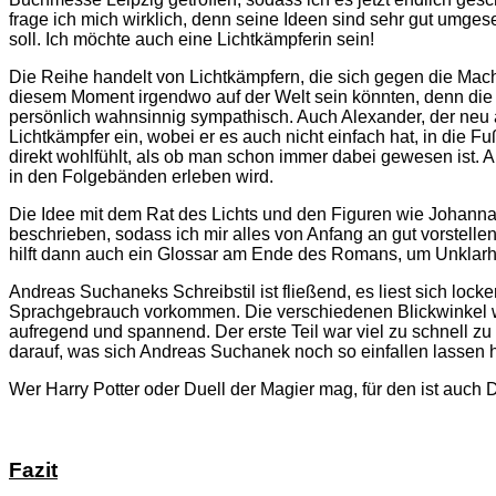
frage ich mich wirklich, denn seine Ideen sind sehr gut umges
soll. Ich möchte auch eine Lichtkämpferin sein!
Die Reihe handelt von Lichtkämpfern, die sich gegen die Mach
diesem Moment irgendwo auf der Welt sein könnten, denn die Ges
persönlich wahnsinnig sympathisch. Auch Alexander, der neu a
Lichtkämpfer ein, wobei er es auch nicht einfach hat, in die 
direkt wohlfühlt, als ob man schon immer dabei gewesen ist. A
in den Folgebänden erleben wird.
Die Idee mit dem Rat des Lichts und den Figuren wie Johanna
beschrieben, sodass ich mir alles von Anfang an gut vorstelle
hilft dann auch ein Glossar am Ende des Romans, um Unklarhe
Andreas Suchaneks Schreibstil ist fließend, es liest sich locke
Sprachgebrauch vorkommen. Die verschiedenen Blickwinkel wa
aufregend und spannend. Der erste Teil war viel zu schnell zu E
darauf, was sich Andreas Suchanek noch so einfallen lassen h
Wer Harry Potter oder Duell der Magier mag, für den ist auch D
Fazit