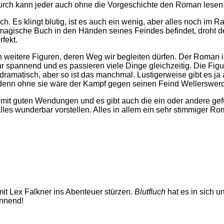
urch kann jeder auch ohne die Vorgeschichte den Roman lesen
ch. Es klingt blutig, ist es auch ein wenig, aber alles noch im 
s magische Buch in den Händen seines Feindes befindet, droht
fekt.
h weitere Figuren, deren Weg wir begleiten dürfen. Der Roman i
spannend und es passieren viele Dinge gleichzeitig. Die Figur
n dramatisch, aber so ist das manchmal. Lustigerweise gibt es j
t, denn ohne sie wäre der Kampf gegen seinen Feind Wellerswerd
mit guten Wendungen und es gibt auch die ein oder andere gefühl
lles wunderbar vorstellen. Alles in allem ein sehr stimmiger Ro
mit Lex Falkner ins Abenteuer stürzen.
Blutfluch
hat es in sich 
annend!