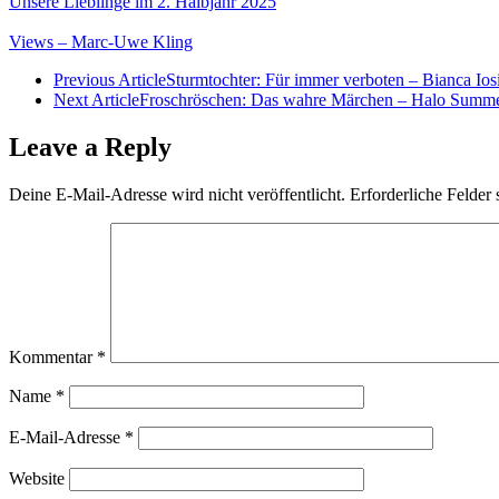
Unsere Lieblinge im 2. Halbjahr 2025
Views – Marc-Uwe Kling
Previous Article
Sturmtochter: Für immer verboten – Bianca Ios
Next Article
Froschröschen: Das wahre Märchen – Halo Summ
Leave a Reply
Deine E-Mail-Adresse wird nicht veröffentlicht.
Erforderliche Felder 
Kommentar
*
Name
*
E-Mail-Adresse
*
Website