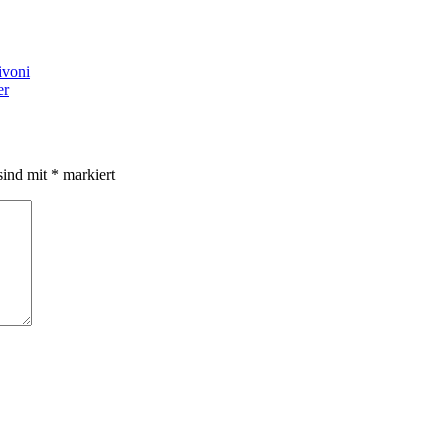
ivoni
er
sind mit
*
markiert