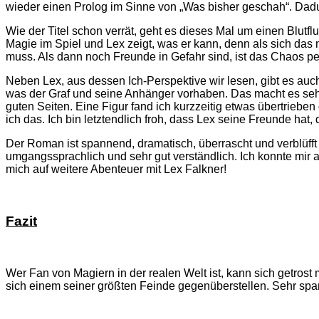
wieder einen Prolog im Sinne von „Was bisher geschah“. Dad
Wie der Titel schon verrät, geht es dieses Mal um einen Blutflu
Magie im Spiel und Lex zeigt, was er kann, denn als sich da
muss. Als dann noch Freunde in Gefahr sind, ist das Chaos per
Neben Lex, aus dessen Ich-Perspektive wir lesen, gibt es auc
was der Graf und seine Anhänger vorhaben. Das macht es sehr 
guten Seiten. Eine Figur fand ich kurzzeitig etwas übertriebe
ich das. Ich bin letztendlich froh, dass Lex seine Freunde ha
Der Roman ist spannend, dramatisch, überrascht und verblüfft 
umgangssprachlich und sehr gut verständlich. Ich konnte mir a
mich auf weitere Abenteuer mit Lex Falkner!
Fazit
Wer Fan von Magiern in der realen Welt ist, kann sich getrost 
sich einem seiner größten Feinde gegenüberstellen. Sehr sp