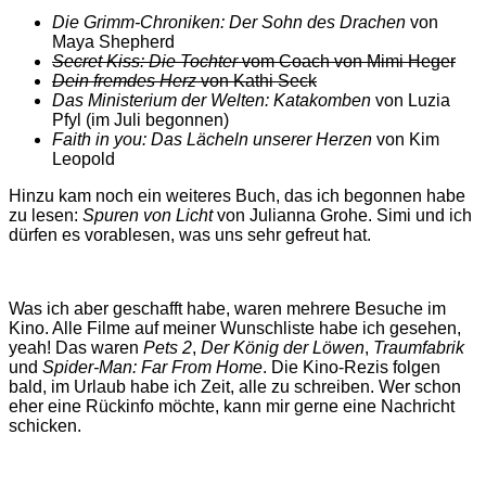
Die Grimm-Chroniken: Der Sohn des Drachen
von
Maya Shepherd
Secret Kiss: Die Tochter
vom Coach von Mimi Heger
Dein fremdes Herz
von Kathi Seck
Das Ministerium der Welten: Katakomben
von Luzia
Pfyl (im Juli begonnen)
Faith in you: Das Lächeln unserer Herzen
von Kim
Leopold
Hinzu kam noch ein weiteres Buch, das ich begonnen habe
zu lesen:
Spuren von Licht
von Julianna Grohe. Simi und ich
dürfen es vorablesen, was uns sehr gefreut hat.
Was ich aber geschafft habe, waren mehrere Besuche im
Kino. Alle Filme auf meiner Wunschliste habe ich gesehen,
yeah! Das waren
Pets 2
,
Der König der Löwen
,
Traumfabrik
und
Spider-Man: Far From Home
. Die Kino-Rezis folgen
bald, im Urlaub habe ich Zeit, alle zu schreiben. Wer schon
eher eine Rückinfo möchte, kann mir gerne eine Nachricht
schicken.