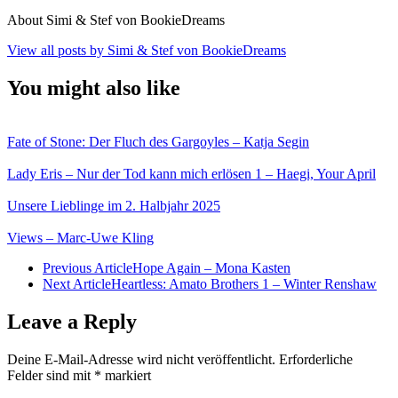
About Simi & Stef von BookieDreams
View all posts by Simi & Stef von BookieDreams
You might also like
Fate of Stone: Der Fluch des Gargoyles – Katja Segin
Lady Eris – Nur der Tod kann mich erlösen 1 – Haegi, Your April
Unsere Lieblinge im 2. Halbjahr 2025
Views – Marc-Uwe Kling
Previous Article
Hope Again – Mona Kasten
Next Article
Heartless: Amato Brothers 1 – Winter Renshaw
Leave a Reply
Deine E-Mail-Adresse wird nicht veröffentlicht.
Erforderliche
Felder sind mit
*
markiert