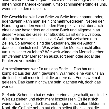
ihnen noch nähergekommen, umso schlimmer erging es uns,
wenn sie leiden mussten.
Die Geschichte wird von Seite zu Seite immer spannender,
irgendwann kann man sie nicht mehr weglegen. Neben der
Handlung und den verschieden Perspektiven ist aber auch
eines ganz besonders an diesem Buch und allgemein an
dieser Reihe: die Gesellschaftskritik. Es ist eine Dystopie,
aber in ihr versteckt sich so viel Wahrheit zwischen den
Zeilen. So abwegig sind die Szenarien, die die Autorin
darstellt, nämlich nicht. Was würde der Mensch nicht alles
tun, um sicher zu leben? Wie weit würde ein Mensch gehen,
um „fehlerhafte“ Menschen auszusortieren oder sogar die
Fehler zu vermeiden?
Am schlimmsten war für uns das Ende … Das hat uns
komplett aus der Bahn geworfen. Während eine von uns an
die frische Luft musste, hat die andere das Ende zweimal
gelesen. Das kann nicht wahr sein, dachten wir, doch das
war es.
Stefanie Scheurich hat es wieder einmal geschafft, uns in die
Welt zu ziehen und nicht mehr loszulassen. Es liest sich
wunderbar flüssig, die Beschreibungen erschaffen Bilder im
Kopf, die Gefühle gehen auf einen selbst über, selbst die