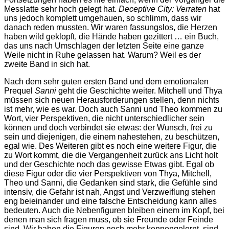
Messlatte sehr hoch gelegt hat.
Deceptive City: Verraten
hat
uns jedoch komplett umgehauen, so schlimm, dass wir
danach reden mussten. Wir waren fassungslos, die Herzen
haben wild geklopft, die Hände haben gezittert … ein Buch,
das uns nach Umschlagen der letzten Seite eine ganze
Weile nicht in Ruhe gelassen hat. Warum? Weil es der
zweite Band in sich hat.
Nach dem sehr guten ersten Band und dem emotionalen
Prequel
Sanni
geht die Geschichte weiter. Mitchell und Thya
müssen sich neuen Herausforderungen stellen, denn nichts
ist mehr, wie es war. Doch auch Sanni und Theo kommen zu
Wort, vier Perspektiven, die nicht unterschiedlicher sein
können und doch verbindet sie etwas: der Wunsch, frei zu
sein und diejenigen, die einem nahestehen, zu beschützen,
egal wie. Des Weiteren gibt es noch eine weitere Figur, die
zu Wort kommt, die die Vergangenheit zurück ans Licht holt
und der Geschichte noch das gewisse Etwas gibt. Egal ob
diese Figur oder die vier Perspektiven von Thya, Mitchell,
Theo und Sanni, die Gedanken sind stark, die Gefühle sind
intensiv, die Gefahr ist nah, Angst und Verzweiflung stehen
eng beieinander und eine falsche Entscheidung kann alles
bedeuten. Auch die Nebenfiguren bleiben einem im Kopf, bei
denen man sich fragen muss, ob sie Freunde oder Feinde
sind. Wir haben die Figuren noch mehr kennengelernt, sind