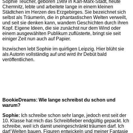
Sophie Teucher, geboren 1989 in Karl-Marx-Stadt, heute
Chemnitz, lebte und arbeitete lange in einem kleinen
Städtchen im Herzen des Erzgebirges.
Sie bezeichnet sich
selbst als Träumerin, die in phantastischen Welten verweilt,
und s
eit sie denken kann, wandern Geschichten durch ihren
Kopf. Eigene Ideen, die sie zunächst nur dem Wind oder
einem ausgewählten Publikum zuflüsterte, bringt sie seit
einiger Zeit nun auch auf Papier.
Inzwischen lebt Sophie im quirligen Leipzig. Hier blüht sie
als Autorin vollständig auf und wird ihr Debüt bald
veröffentlichen.
BookieDreams: Wie lange schreibst du schon und
warum?
Sophie:
Ich schreibe schon sehr lange, jedoch erst seit der
10. Klasse hat mich das Schreibfieber endgültig gepackt. Ich
schreibe, weil ich damit uneingeschränkt träumen darf. Ich
darf Welten bauen, Figuren entwickeln und meiner Fantasie