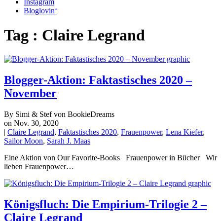
Instagram
Bloglovin‘
Tag : Claire Legrand
Blogger-Aktion: Faktastisches 2020 –
November
By Simi & Stef von BookieDreams
on Nov. 30, 2020
|
Claire Legrand
,
Faktastisches 2020
,
Frauenpower
,
Lena Kiefer
,
Sailor Moon
,
Sarah J. Maas
Eine Aktion von Our Favorite-Books Frauenpower in Bücher Wir
lieben Frauenpower…
Königsfluch: Die Empirium-Trilogie 2 –
Claire Legrand