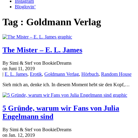
Instagram
Bloglovin‘
Tag : Goldmann Verlag
The Mister – E. L. James
By Simi & Stef von BookieDreams
on Juni 11, 2019
|
E. L. James
,
Erotik
,
Goldmann Verlag
,
Hörbuch
,
Random House
Sieh mich an, denke ich. In diesem Moment hebt sie den Kopf,…
5 Gründe, warum wir Fans von Julia
Engelmann sind
By Simi & Stef von BookieDreams
on Jan. 12, 2019