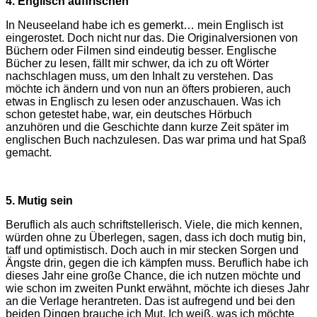
4. Englisch auffrischen
In Neuseeland habe ich es gemerkt… mein Englisch ist
eingerostet. Doch nicht nur das. Die Originalversionen von
Büchern oder Filmen sind eindeutig besser. Englische
Bücher zu lesen, fällt mir schwer, da ich zu oft Wörter
nachschlagen muss, um den Inhalt zu verstehen. Das
möchte ich ändern und von nun an öfters probieren, auch
etwas in Englisch zu lesen oder anzuschauen. Was ich
schon getestet habe, war, ein deutsches Hörbuch
anzuhören und die Geschichte dann kurze Zeit später im
englischen Buch nachzulesen. Das war prima und hat Spaß
gemacht.
5. Mutig sein
Beruflich als auch schriftstellerisch. Viele, die mich kennen,
würden ohne zu Überlegen, sagen, dass ich doch mutig bin,
taff und optimistisch. Doch auch in mir stecken Sorgen und
Ängste drin, gegen die ich kämpfen muss. Beruflich habe ich
dieses Jahr eine große Chance, die ich nutzen möchte und
wie schon im zweiten Punkt erwähnt, möchte ich dieses Jahr
an die Verlage herantreten. Das ist aufregend und bei den
beiden Dingen brauche ich Mut. Ich weiß, was ich möchte