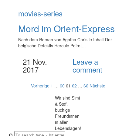
movies-series
Mord im Orient-Express
Nach dem Roman von Agatha Christie Inhalt Der
belgische Detektiv Hercule Poirot…
21 Nov.
Leave a
2017
comment
Seitennummerierung
Vorherige
1
…
60
61
62
…
66
Nächste
der
Wir sind Simi
Beiträge
& Stef,
buchige
Freundinnen
in allen
Lebenslagen!