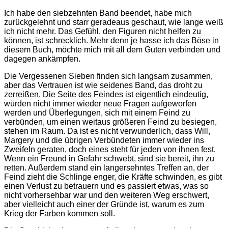
Ich habe den siebzehnten Band beendet, habe mich
zurückgelehnt und starr geradeaus geschaut, wie lange weiß
ich nicht mehr. Das Gefühl, den Figuren nicht helfen zu
können, ist schrecklich. Mehr denn je hasse ich das Böse in
diesem Buch, möchte mich mit all dem Guten verbinden und
dagegen ankämpfen.
Die Vergessenen Sieben finden sich langsam zusammen,
aber das Vertrauen ist wie seidenes Band, das droht zu
zerreißen. Die Seite des Feindes ist eigentlich eindeutig,
würden nicht immer wieder neue Fragen aufgeworfen
werden und Überlegungen, sich mit einem Feind zu
verbünden, um einen weitaus größeren Feind zu besiegen,
stehen im Raum. Da ist es nicht verwunderlich, dass Will,
Margery und die übrigen Verbündeten immer wieder ins
Zweifeln geraten, doch eines steht für jeden von ihnen fest.
Wenn ein Freund in Gefahr schwebt, sind sie bereit, ihn zu
retten. Außerdem stand ein langersehntes Treffen an, der
Feind zieht die Schlinge enger, die Kräfte schwinden, es gibt
einen Verlust zu betrauern und es passiert etwas, was so
nicht vorhersehbar war und den weiteren Weg erschwert,
aber vielleicht auch einer der Gründe ist, warum es zum
Krieg der Farben kommen soll.